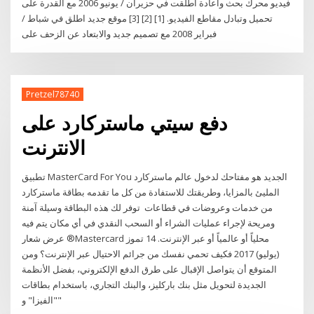
فيديو محرك بحث واعادة اطلقت في حزيران / يونيو 2006 مع القدرة على
تحميل وتبادل مقاطع الفيديو. [1] [2] [3] موقع جديد اطلق في شباط /
فبراير 2008 مع تصميم جديد والابتعاد عن الزحف على
Pretzel78740
دفع سيتي ماستركارد على
الانترنت
تطبيق MasterCard For You الجديد هو مفتاحك لدخول عالم ماستركارد
المليئ بالمزايا، وطريقتك للاستفادة من كل ما تقدمه بطاقة ماستركارد
من خدمات وعروضات في قطاعات توفر لك هذه البطاقة وسيلة آمنة
ومريحة لإجراء عمليات الشراء أو السحب النقدي في أي مكان يتم فيه
عرض شعار ®Mastercard محلياً أو عالمياً أو عبر الإنترنت. 14 تموز
(يوليو) 2017 فكيف تحمي نفسك من جرائم الاحتيال عبر الإنترنت؟ ومن
المتوقع أن يتواصل الإقبال على طرق الدفع الإلكتروني، بفضل الأنظمة
الجديدة لتحويل مثل بنك باركليز، والبنك التجاري، باستخدام بطاقات
"الفيزا" و"