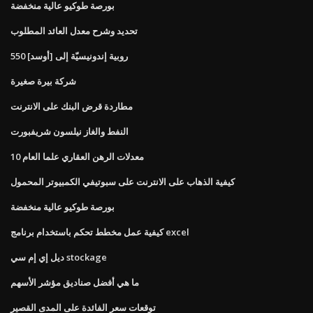
بورصة طوكيو عالية منخفضة
تحديد وشرح معدل العائد المطلوب
550 روبية إندونيسيّة إلى [أوسد]
شركة بيرة صغيرة
مطاردة قرض البنك على الانترنت
النفط والغاز نيلسون شريفبورت
10 معدلات الرهن العقاري علما العام
كيفية الذهاب على الانترنت على سبوتيفي الكمبيوتر المحمول
بورصة طوكيو عالية منخفضة
كيفية عمل مخطط تحكم باستخدام برنامج excel
ديل إي إم سي stockage
ما هي أفضل صناديق مؤشر الأسهم
توقعات سعر الفائدة على المدى القصير