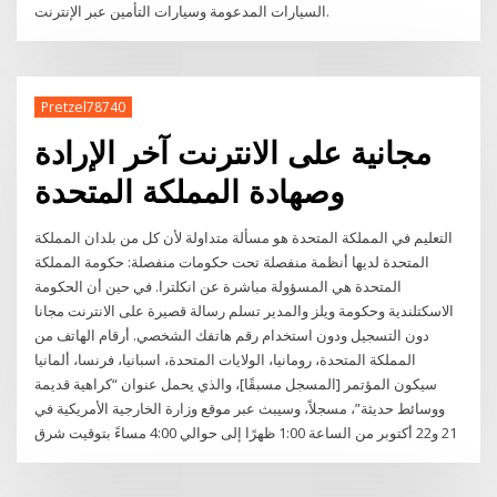
السيارات المدعومة وسيارات التأمين عبر الإنترنت.
Pretzel78740
مجانية على الانترنت آخر الإرادة
وصهادة المملكة المتحدة
التعليم في المملكة المتحدة هو مسألة متداولة لأن كل من بلدان المملكة
المتحدة لديها أنظمة منفصلة تحت حكومات منفصلة: حكومة المملكة
المتحدة هي المسؤولة مباشرة عن انكلترا. في حين أن الحكومة
الاسكتلندية وحكومة ويلز والمدير تسلم رسالة قصيرة على الانترنت مجانا
دون التسجيل ودون استخدام رقم هاتفك الشخصي. أرقام الهاتف من
المملكة المتحدة، رومانيا، الولايات المتحدة، اسبانيا، فرنسا، ألمانيا
سيكون المؤتمر [المسجل مسبقًا]، والذي يحمل عنوان “كراهية قديمة
ووسائط حديثة”، مسجلاً، وسيبث عبر موقع وزارة الخارجية الأمريكية في
21 و22 أكتوبر من الساعة 1:00 ظهرًا إلى حوالي 4:00 مساءً بتوقيت شرق