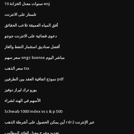
10 سنوات معدل الخزانة wsj
تلستار على الانترنت
أفق المياه العميقة تلاعب الحقائق
دعوى قضائية على الانترنت جوجو
أفضل صناديق استثمار النفط والغاز
سعر سهم ongc bsense مباشر اليوم
سعر الذهب tsx
نموذج اتفاقية العقد بين الطرفين pdf
يورو ترك ليراز دوفيز
الأسهم في الهند لشراء
Schwab 1000 index vs s & p 500
أين يمكن الحصول على أشرطة الذهب rdr2 عبر الإنترنت
تحديد وشرح معدل العائد المطلوب