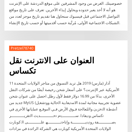
خصوصيتك. الغرض من وجود المشرفين على موقع الدردشة على الإنترنت
هو أنه لا أحد يعبر حدوده ويحاول إيذاء الآخرين. تعرف على تاريخ مواقع
التواصل الاجتماعي قبل فيسبوك سنحاول هنا تقديم تاريخ موجز لعدد من
الشبكات الاجتماعية الأولى، مُرتَّبة حسب أقدميتها أو حسب تاريخ الإنشاء.
Pretzel78740
العنوان على الانترنت نقل
تكساس
11 آذار (مارس) 2019 هل تريد التسوق من متاجر الولايات المتحدة
الأمريكية عبر الإنترنت؟ على أسعار شحن رخيصة أيضًا من شركات النقل
الأخرى، بدءًا من 16.99 دولار فقط لأول رطل احصل على عنوان شحن
جديد من MyUS (عضوية تجريبية مجانية لمدة اﻻﺳﺗﯾﻌﺎﺑﯾﺔ اﻟﺣﺎﻟﯾﺔ ووﺗﺷﻐﯾل
أﻧﺷطﺔ اﻟﺗﺧزﯾن واﻟﻣُﻌﺎﻟﺟﺔ ﻓـوق اﻷرض ﻓـﻲ اﻟﻣوﻗـﻊ ﻋﻣﻠﯾﺎﺗﮭﺎ اﻷﺧرى ﻓﻲ
ﺗﻛﺳﺎس وﻧﯾﻔﺎدا. ﺳـــــــــــﯾﺗم ﺗﺣـــــــــــدﯾث اﻟﺗﻘرﯾـــــــــــر
ﺑﺻـــــــــــﻔﺔ روﺗﯾﻧﯾـــــــــــﺔ وإﺗﺎﺣﺗـــــــــــﮫ ﻋﻠـــــــــــﻰ اﻟ كوبارت
الولايات المتحدة الأمريكية كوبارت هي الشركة الرائدة في مزادات