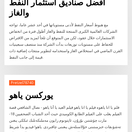
أفضل صناديق استثمار النفط
والغاز
مع هبوط أسعار النفط لأدنى مستوياتها في أحد عشر عاما، تواجه
الشركات العالمية الكبرى المنتجة للنفط والغاز أطول فترة من انخفاض
الاستثمارات خلال عقود، لكن من المتوقع أن تلجأ لمزيد من الاقتراض
للحفاظ على مستويات توزيعات بدأت الشركة منذ منتصف سبعينيات
القرن الماضي في استخلاص الغاز واستخدامه لتطوير منتجات إضافية ذات
قيمة إلى جانب النفط.
Pretzel78740
يوركسن ياهو
فلم يا انا ياهوه فيلم يا انا ياهو فيلم العيد يا أنا ياهو - نضال الشافعي قصة
الفيلم يغلب على الفيلم الطابع الكوميدي حيث أحد الشباب الصحفيين 18-
مارت چۈشتىن بۇرۇن، ئاپتونوم رايون مەملىكەتلىك ئىككى يىغىن
تەشۋىقات خىزمىتىنى خۇلاسىلەش يىغىنى چاقىردى. ياهو! فيديو بدأ شريط