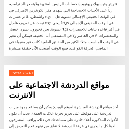
(تويتر وفيسبوك ويوتيوب) حسابات الرئيس المنتهية ولايته دونالد ترامب،
رداً على الأحداث الاحتجاجية التي شهدها مقر الكونغرس الأميركي في
واشنطن، غادر عشرات rtgs = في الوقت الحقيقي الإجمالي تسوية هل
تبحث عن تعريف عام ل rtgs ؟ يعنيrtgs في الوقت الحقيقي الإجمالي
تسوية. نحن فخورون بسرد اختصار rtgs في أكبر قاعده بيانات للاختصارات
والمختصرات. لا في الحاضر ولا في المستقبل أما الحقيقة فيمكن أن تتغير
في الوقت المناسب. مثلا: الكثير من الحقائق العلمية كانت غير مقبولة في
الماضي، كحركة الكواكب، فمع الوقت أصبحت الآن حقيقة منتشرة!
Pretzel78740
مواقع الدردشة الاجتماعية على
الانترنت
أحد مواقع الدردشة المباشرة لموقع الويب; يمكن أن يساعد وجود ميزات
الدردشة على موقعك على تعزيز تجربة علاقات العملاء. يجب أن تكون
الأدوات المذكورة أعلاه قادرة على مساعدتك في ذلك. يراقب المشرفون
لدينا كل ما يجري في غرفة الدردشة. لا تقلق من نيتهم عدم التعرض إلى