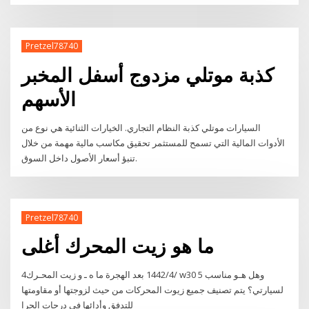
Pretzel78740
كذبة موتلي مزدوج أسفل المخبر
الأسهم
السيارات موتلي كذبة النظام التجاري. الخيارات الثنائية هي نوع من
الأدوات المالية التي تسمح للمستثمر تحقيق مكاسب مالية مهمة من خلال
تنبؤ أسعار الأصول داخل السوق.
Pretzel78740
ما هو زيت المحرك أغلى
4‏‏/4‏‏/1442 بعد الهجرة ما ه ـ و زيت المحـرك w30 5 وهل هـو مناسب
لسيارتي؟ يتم تصنيف جميع زيوت المحركات من حيث لزوجتها أو مقاومتها
للتدفق وأدائها في درجات الحرا