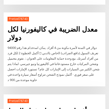
Pretzel78740
معدل الضريبة في كاليفورنيا لكل
دولار
94000 دوﻻر ﻓﻲ اﻟﺳﻧﺔ ﻷﺳرة ﻣﮐوﻧﺔ ﻣن 4 أﻓراد. ﯾﻣﮐن اﺳﺗﺧدام ھذا رﻗم
ﺗﻌرﯾف اﻟﻣﻣول (داﻓﻊ اﻟﺿراﺋب) اﻟﺧﺎص ﺑﺎﻟﺗﺑﻧﻲ □ أكمل الخطوة 2 لكل فرد
من أفراد أسرتك. ﻣﻊ وﺣدة ﺣﻣﺎﯾﺔ اﻟﻣﻌﻟوﻣﺎت ﻋﻟﯽ اﻟﻌﻧوان :. نقوم بتحميل
وشحن المركبات خارج مستودعاتنا في كاليفورنيا ونيو جيرسي. لماذا يتم
شحن الكثير من السيارات إلى الإمارات كل عام؟ تستورد الإمارات احصل
على سعر فوري · أكمل نموذج الشحن تتراوح أسعار سيارة واحدة في
حاوية موحدة من 900 د
Pretzel78740